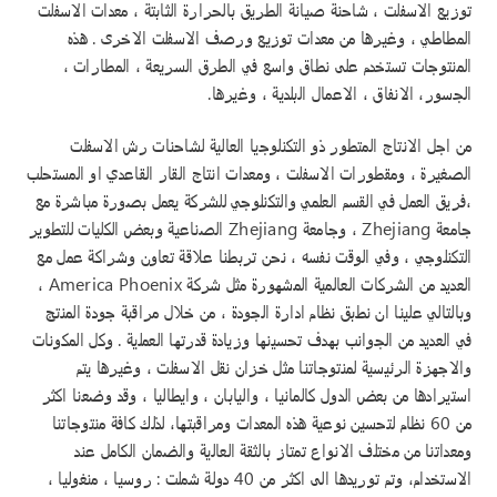
توزيع الاسفلت ، شاحنة صيانة الطريق بالحرارة الثابتة ، معدات الاسفلت
المطاطي ، وغيرها من معدات توزيع ورصف الاسفلت الاخرى . هذه
المنتوجات تستخدم على نطاق واسع في الطرق السريعة ، المطارات ،
الجسور، الانفاق ، الاعمال البلدية ، وغيرها.
من اجل الانتاج المتطور ذو التكنلوجيا العالية لشاحنات رش الاسفلت
الصغيرة ، ومقطورات الاسفلت ، ومعدات انتاج القار القاعدي او المستحلب
،فريق العمل في القسم العلمي والتكنلوجي للشركة يعمل بصورة مباشرة مع
جامعة Zhejiang ، وجامعة Zhejiang الصناعية وبعض الكليات للتطوير
التكنلوجي ، وفي الوقت نفسه ، نحن تربطنا علاقة تعاون وشراكة عمل مع
العديد من الشركات العالمية المشهورة مثل شركة America Phoenix ،
وبالتالي علينا ان نطبق نظام ادارة الجودة ، من خلال مراقبة جودة المنتج
في العديد من الجوانب بهدف تحسينها وزيادة قدرتها العملية . وكل المكونات
والاجهزة الرئيسية لمنتوجاتنا مثل خزان نقل الاسفلت ، وغيرها يتم
استيرادها من بعض الدول كالمانيا ، واليابان ، وايطاليا ، وقد وضعنا اكثر
من 60 نظام لتحسين نوعية هذه المعدات ومراقبتها، لذلك كافة منتوجاتنا
ومعداتنا من مختلف الانواع تمتاز بالثقة العالية والضمان الكامل عند
الاستخدام، وتم توريدها الى اكثر من 40 دولة شملت : روسيا ، منغوليا ،