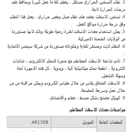
3. نظام التسخين الحراري مستقل ، يعطي كفاءة عمل كبيرة ويحافظ على
درجات الحرارة ثابتة.
4. تسخين الاسفلت يعتمد على نظام مبدل ومغير حراري ، يعمل هذا النظام
وفق درجة حرارة مواقع العمل.
5. يمكن استخدام معدات الاسفلت لفترة زمنية طويلة وذلك لانها مستوردة
من الولايات المتحدة الاميركية.
6. النظام ثابت ومستقر للغاية ومكوناته مستوردة من شركة سيمنس الالمانية
.
7. تاتي شاحنة الاسفلت المطاطي مع حجرة للتحكم الالكتروني ، شاشات
الكترونية ، انظمة تحكم ميكانيكية آلية ، ويدوية ، كل هذه الاجهزة آمنة
وسهلة التشغيل.
8. الاسفلت المتدفق يقاس من خلال مقياس الكتروني ويمكن مراقبته من من
خلال عمل وسرعة المضخة.
9. الهيكل مصنع بشكل مبسط ، عملي واقتصادي .
مواصفات معدات الاسفلت المطاطي
المعلمات العامة
الموديل
AR150B