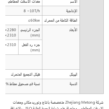
الاسم
معدات الأسفلت المطاطي
الإنتاجية
8 ~10T/h
الطاقة الكاملة من المحرك
≤60kw
الأبعاد
الجزء الرئيسي
00×2280
×2310
(mm)
جزء رد الفعل
80×2310
(mm)
الهيكل
هيكل التجميع المتحرك
النسبة
نسبة في مسحوق مطاط
~25%
شركة Zhejiang Metong متخصصة بانتاج وتوريد مكائن ومعدات
الاسفلت المطاطي ، وحاصلة على شهادة الجودة العالية ISO ، بالاضافة