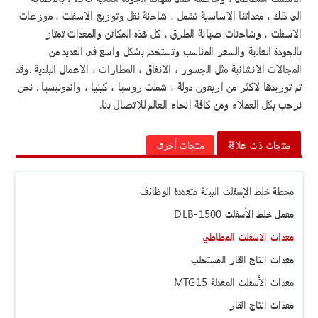
الى ذلك ، معداتنا الاساسية تشمل ، شاحنة نقل وتوزيع الاسفلت ، موزعات
الاسفلت ، وشاحنات صيانة الطرق ، كل هذه المكائن والمعدات تمتاز
بالجودة العالية والسعر المناسب وتستخدم بشكل واسع في العديد من
المجالات الانشائية مثل الجسور ، الانفاق ، المطارات ، الاعمال البلدية .وقد
تم توريدها لاكثر من اربعون دولة ، شملت روسيا ، كينيا ، واندونيسيا . نحن
نرحب بكل العملاء ومن كافة انحاء العالم للاتصال بنا.
منتجات ذات علاقة
منتجات أخرى
محطة خلط الإسفلت البيئة متعددة الوظائف
معمل خلط الأسفلت DLB-1500
معدات الاسفلت المطاطي
معدات انتاج القار المستحلب
معدات الأسفلت المعدلة MTG15
معدات انتاج القار