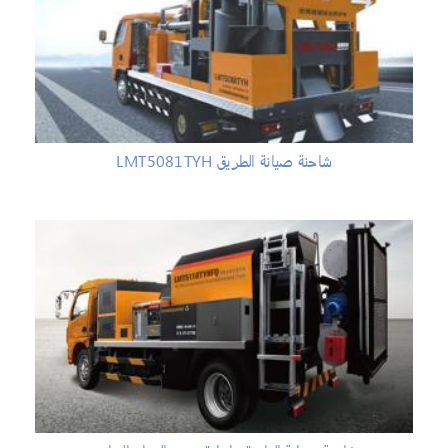
شاحنة صيانة الطريق LMT5081TYH