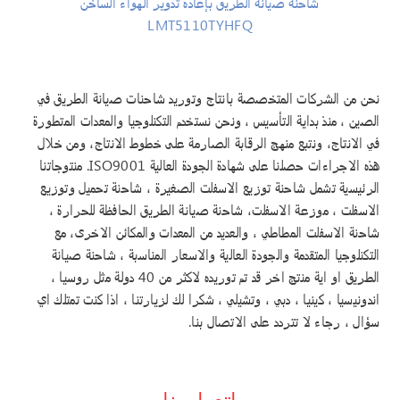
شاحنة صيانة الطريق بإعادة تدوير الهواء الساخن
LMT5110TYHFQ
نحن من الشركات المتخصصة بانتاج وتوريد شاحنات صيانة الطريق في
الصين ، منذ بداية التأسيس ، ونحن نستخدم التكنلوجيا والمعدات المتطورة
في الانتاج، ونتبع منهج الرقابة الصارمة على خطوط الانتاج، ومن خلال
هذه الاجراءات حصلنا على شهادة الجودة العالية ISO9001. منتوجاتنا
الرئيسية تشمل شاحنة توزيع الاسفلت الصغيرة ، شاحنة تحميل وتوزيع
الاسفلت ، موزعة الاسفلت، شاحنة صيانة الطريق الحافظة للحرارة ،
شاحنة الاسفلت المطاطي ، والعديد من المعدات والمكائن الاخرى، مع
التكنلوجيا المتقدمة والجودة العالية والاسعار المناسبة ، شاحنة صيانة
الطريق او اية منتج اخر قد تم توريده لاكثر من 40 دولة مثل روسيا ،
اندونيسيا ، كينيا ، دبي ، وتشيلي ، شكرا لك لزيارتنا ، اذا كنت تمتلك اي
سؤال ، رجاء لا تتردد على الاتصال بنا.
اتصل بنا