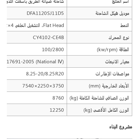
اسم المنتج
شاحنة صيانة الطريق بأسفلت التدوير 
موديل هيكل الشاحنة
DFA1120SJ11D5
النمط
Flat Head، التشغيل الخلفي 4×2
نوع المحرك
CY4102-CE4B
الطاقة (kw/rpm)
100/2800
معيار الانبعاث
GB17691-2005 (National Ⅳ)
مواصفات الإطارات
8.25-20/8.25R20
الأبعاد الخارجية (mm)
7540×2250×3750
الوزن الصافي للشاحنة الكاملة (kg)
8760
الوزن الكامل الأقصى (kg)
12250
مشروع البناء