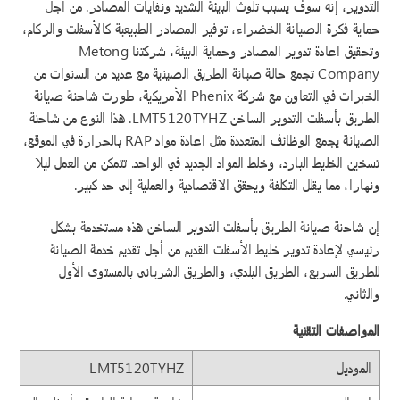
التدوير، إنه سوف يسبب تلوث البيئة الشديد ونفايات المصادر. من أجل
حماية فكرة الصيانة الخضراء، توفير المصادر الطبيعية كالأسفلت والركام،
وتحقيق اعادة تدوير المصادر وحماية البيئة، شركتنا Metong
Company تجمع حالة صيانة الطريق الصينية مع عديد من السنوات من
الخبرات في التعاون مع شركة Phenix الأمريكية، طورت شاحنة صيانة
الطريق بأسفلت التدوير الساخن LMT5120TYHZ. هذا النوع من شاحنة
الصيانة يجمع الوظائف المتعددة مثل اعادة مواد RAP بالحرارة في الموقع،
تسخين الخليط البارد، وخلط المواد الجديد في الواحد. تتمكن من العمل ليلا
ونهارا، مما يقلل التكلفة ويحقق الاقتصادية والعملية إلى حد كبير.
إن شاحنة صيانة الطريق بأسفلت التدوير الساخن هذه مستخدمة بشكل
رئيسي لإعادة تدوير خليط الأسفلت القديم من أجل تقديم خدمة الصيانة
للطريق السريع، الطريق البلدي، والطريق الشرياني بالمستوى الأول
والثاني.
المواصفات التقنية
الموديل
LMT5120TYHZ