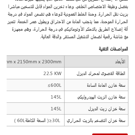
بفضل وظيفة الامتصاص الخلفي. وعاء تخزين المواد قابل للتسخين مباشرا
بزيت نقل الحرارة. وحدة الخلط العمودية للوعاء هي تضمن المواد في درجة
الحرارة الموحدة، مما يتجنب المادة من الاحتراق ويطول عمر الخدمة. تتميز
آلة إصلاح الطريق بالتحكم الأوتوماتيكي في درجة الحرارة، وهي مجهزة
مع شاشة رقمية لضمان التشغيل المستقر والدقة العالية.
المواصفات التقنية
الأبعاد
00mm x 2150mm x 2300mm
الطاقة القصوى لمحرك الديزل
22.5 KW
سعة خازن المادة السادة
≤600L
سعة خازن الزيت الهيدروليكي
145L
سعة خزان زيت الديزل
145L
سعة خزان التضخم بالزيت الحراري
≥30L
( السعة الكاملة
60L
)