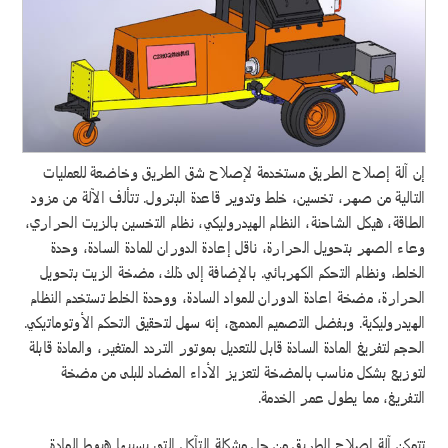
إن آلة إصلاح الطريق مستخدمة لإصلاح شق الطريق وخاضعة للعمليات
التالية من صهر، تخسين، خلط وتدوير قاعدة البترول. تتألف الآلة من مزود
الطاقة، هيكل الشاحنة، النظام الهيدروليكي، نظام التخسين بالزيت الحراري،
وعاء الصهر بتحويل الحرارة، ناقل إعادة الدوران للمادة السادة، وحدة
الخلط، ونظام التحكم الكهربائي. بالإضافة إلى ذلك، مضخة الزيت بتحويل
الحرارة، مضخة اعادة الدوران للمواد السادة، ووحدة الخلط تستخدم النظام
الهيدروليكية. وبفضل التصميم المدمج، إنه سهل لتحقيق التحكم الأوتوماتيكي.
الحجم لتفريغ المادة السادة قابل للتعديل بموتور التردد المتغير، والمادة قابلة
لتوزيع بشكل مناسب بالمضخة لتعزيز الأداء المضاد للبلى من مضخة
التفريغ، مما يطول عمر الخدمة.
تتمكن آلة إصلاح الطريق من حل مشكلة التآكل التي يسببها هبوط المادة